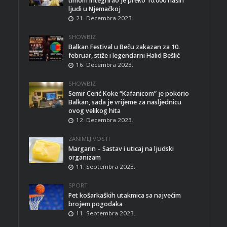
timom integrirao je preko 10.000 naših
ljudi u Njemačkoj
21. Decembra 2023.
SHOWBIZ
Balkan Festival u Beču zakazan za 10.
februar, stiže i legendarni Halid Bešlić
16. Decembra 2023.
SHOWBIZ
Semir Cerić Koke “Kafanicom” je pokorio
Balkan, sada je vrijeme za nasljednicu
ovog velikog hita
12. Decembra 2023.
ZANIMLJIVOSTI
Margarin – Sastav i uticaj na ljudski
organizam
11. Septembra 2023.
SPORT
Pet košarkaških utakmica sa najvećim
brojem pogodaka
11. Septembra 2023.