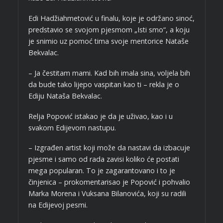
Edi Hadžiahmetović u finalu, koje je održano sinoć,
predstavio se svojom pjesmom „Isti smo“, a koju
je snimio uz pomoć tima svoje mentorice Nataše
Bekvalac.
– Ja čestitam mami. Kad bih imala sina, voljela bih
da bude tako lijepo vaspitan kao ti – rekla je o
Ediju Nataša Bekvalac.
Relja Popović istakao je da je uživao, kao i u
svakom Edijevom nastupu.
– Izgrađen artist koji može da nastavi da izbacuje
pjesme i samo od rada zavisi koliko će postati
mega popularan. To je zagarantovano i to je
činjenica – prokomentarisao je Popović i pohvalio
Marka Morena i Vuksana Bilanovića, koji su radili
na Edijevoj pesmi.