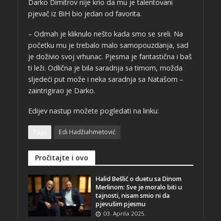
Darko Dimitrov nije krio da mu je talentovani
pjevač iz BiH bio jedan od favorita.
– Odmah je kliknulo nešto kada smo se sreli. Na
početku mu je trebalo malo samopouzdanja, sad
je doživio svoj vrhunac. Pjesma je fantastična i baš
ti leži. Odlična je bila saradnja sa timom, možda
sljedeći put može i neka saradnja sa Natašom –
zaintrigirao je Darko.
Edijev nastup možete pogledati na linku:
Tags
Edi Hadžiahmetović
Pročitajte i ovo
Halid Bešlić o duetu sa Dinom
Merlinom: Sve je moralo biti u
tajnosti, nisam smio ni da
pjevušim pjesmu
03. Aprila 2025.