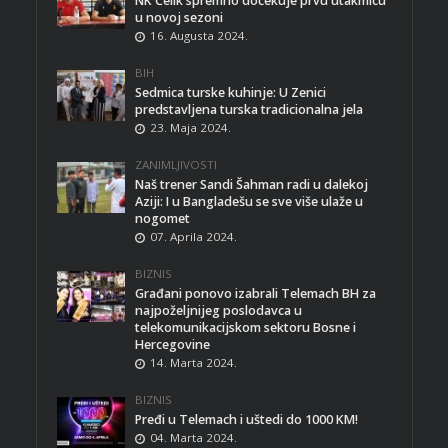
NK Čelik spremno dočekuje prvu utakmicu
u novoj sezoni
16. Augusta 2024.
BIH
Sedmica turske kuhinje: U Zenici
predstavljena turska tradicionalna jela
23. Maja 2024.
ZANIMLJIVOSTI
Naš trener Sandi Šahman radi u dalekoj
Aziji: I u Bangladešu se sve više ulaže u
nogomet
07. Aprila 2024.
BIZNIS
Građani ponovo izabrali Telemach BH za
najpoželjnijeg poslodavca u
telekomunikacijskom sektoru Bosne i
Hercegovine
14. Marta 2024.
BIZNIS
Pređi u Telemach i uštedi do 1000 KM!
04. Marta 2024.