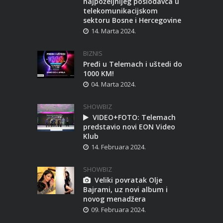
najpoželjnijeg poslodavca u
telekomunikacijskom
sektoru Bosne i Hercegovine
14. Marta 2024.
BIZNIS
Pređi u Telemach i uštedi do
1000 KM!
04. Marta 2024.
SHOWBIZ
VIDEO+FOTO: Telemach
predstavio novi EON Video
Klub
14. Februara 2024.
SHOWBIZ
Veliki povratak Olje
Bajrami, uz novi album i
novog menadžera
09. Februara 2024.