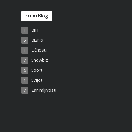
From Blog
BiH
1
Biznis
5
Ličnosti
1
Showbiz
7
Sport
6
Svijet
1
Zanimljivosti
7