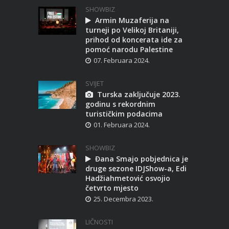
SHOWBIZ
Armin Muzaferija na
turneji po Velikoj Britaniji,
prihod od koncerata ide za
pomoć narodu Palestine
07. Februara 2024.
SVIJET
Turska zaključuje 2023.
godinu s rekordnim
turističkim podacima
01. Februara 2024.
SHOWBIZ
Đana Smajo pobjednica je
druge sezone IDJShow-a, Edi
Hadžiahmetović osvojio
četvrto mjesto
25. Decembra 2023.
LIČNOSTI