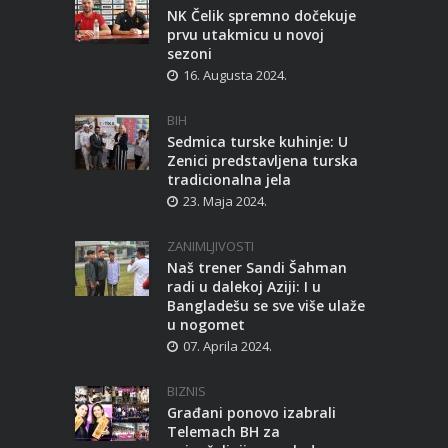
NK Čelik spremno dočekuje
prvu utakmicu u novoj
sezoni
16. Augusta 2024.
BIH
Sedmica turske kuhinje: U
Zenici predstavljena turska
tradicionalna jela
23. Maja 2024.
ZANIMLJIVOSTI
Naš trener Sandi Šahman
radi u dalekoj Aziji: I u
Bangladešu se sve više ulaže
u nogomet
07. Aprila 2024.
BIZNIS
Građani ponovo izabrali
Telemach BH za