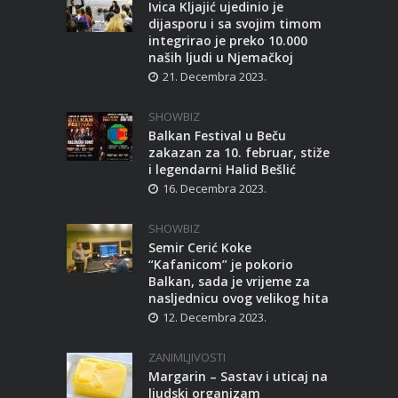
Ivica Kljajić ujedinio je
dijasporu i sa svojim timom
integrirao je preko 10.000
naših ljudi u Njemačkoj
21. Decembra 2023.
SHOWBIZ
Balkan Festival u Beču
zakazan za 10. februar, stiže
i legendarni Halid Bešlić
16. Decembra 2023.
SHOWBIZ
Semir Cerić Koke
“Kafanicom” je pokorio
Balkan, sada je vrijeme za
nasljednicu ovog velikog hita
12. Decembra 2023.
ZANIMLJIVOSTI
Margarin – Sastav i uticaj na
ljudski organizam