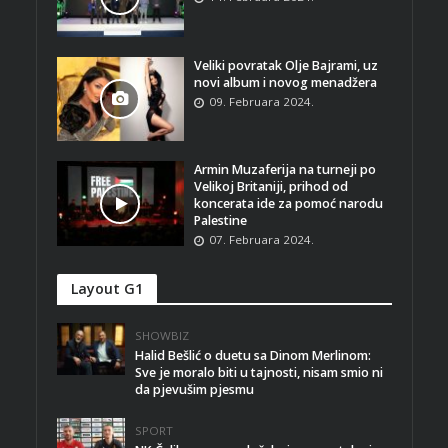
Veliki povratak Olje Bajrami, uz
novi album i novog menadžera
09. Februara 2024.
Armin Muzaferija na turneji po
Velikoj Britaniji, prihod od
koncerata ide za pomoć narodu
Palestine
07. Februara 2024.
Layout G1
SHOWBIZ
Halid Bešlić o duetu sa Dinom Merlinom:
Sve je moralo biti u tajnosti, nisam smio ni
da pjevušim pjesmu
SPORT