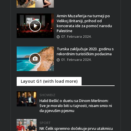
Armin Muzaferija na turneji po
Velikoj Britaniji, prihod od
koncerata ide za pomoć narodu
Palestine
07. Februara 2024.
Turska zaključuje 2023. godinu s
rekordnim turističkim podacima
01. Februara 2024.
Layout G1 (with load more)
SHOWBIZ
Halid Bešlić o duetu sa Dinom Merlinom:
Sve je moralo biti u tajnosti, nisam smio ni
da pjevušim pjesmu
SPORT
NK Čelik spremno dočekuje prvu utakmicu