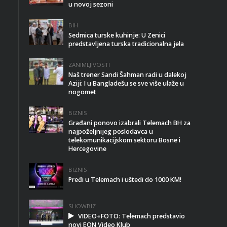
u novoj sezoni
BIH
Sedmica turske kuhinje: U Zenici
predstavljena turska tradicionalna jela
ZANIMLJIVOSTI
Naš trener Sandi Šahman radi u dalekoj
Aziji: I u Bangladešu se sve više ulaže u
nogomet
BIZNIS
Građani ponovo izabrali Telemach BH za
najpoželjnijeg poslodavca u
telekomunikacijskom sektoru Bosne i
Hercegovine
BIZNIS
Pređi u Telemach i uštedi do 1000 KM!
SHOWBIZ
VIDEO+FOTO: Telemach predstavio
novi EON Video Klub