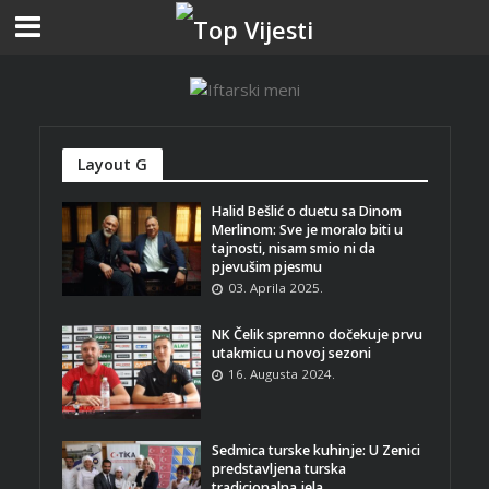
Layout G
Halid Bešlić o duetu sa Dinom
Merlinom: Sve je moralo biti u
tajnosti, nisam smio ni da
pjevušim pjesmu
03. Aprila 2025.
NK Čelik spremno dočekuje prvu
utakmicu u novoj sezoni
16. Augusta 2024.
Sedmica turske kuhinje: U Zenici
predstavljena turska
tradicionalna jela