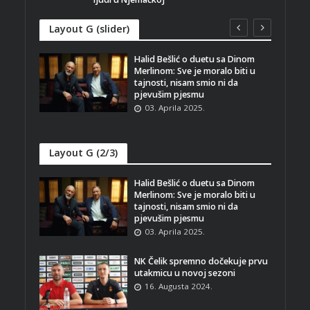
Layout G (slider)
dinu s
Halid Bešlić o duetu sa Dinom
acima
Merlinom: Sve je moralo biti u
tajnosti, nisam smio ni da
pjevušim pjesmu
03. Aprila 2025.
Layout G (2/3)
Halid Bešlić o duetu sa Dinom
Merlinom: Sve je moralo biti u
tajnosti, nisam smio ni da
pjevušim pjesmu
03. Aprila 2025.
NK Čelik spremno dočekuje prvu
utakmicu u novoj sezoni
16. Augusta 2024.