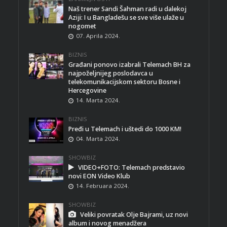
Naš trener Sandi Šahman radi u dalekoj
Aziji: I u Bangladešu se sve više ulaže u
nogomet
07. Aprila 2024.
BIZNIS
Građani ponovo izabrali Telemach BH za
najpoželjnijeg poslodavca u
telekomunikacijskom sektoru Bosne i
Hercegovine
14. Marta 2024.
BIZNIS
Pređi u Telemach i uštedi do 1000 KM!
04. Marta 2024.
SHOWBIZ
VIDEO+FOTO: Telemach predstavio
novi EON Video Klub
14. Februara 2024.
SHOWBIZ
Veliki povratak Olje Bajrami, uz novi
album i novog menadžera