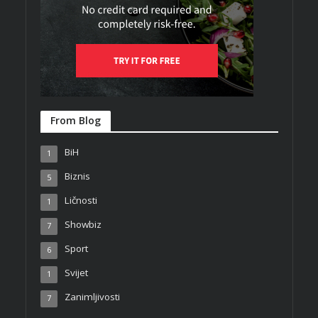
From Blog
BiH
1
Biznis
5
Ličnosti
1
Showbiz
7
Sport
6
Svijet
1
Zanimljivosti
7