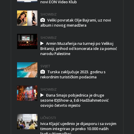
novi EON Video Klub
SHOWBIZ
Veliki povratak Olje Bajrami, uz novi
album i novog menadžera
SHOWBIZ
Armin Muzaferija na turneji po Velikoj
Britaniji, prihod od koncerata ide za pomoć
narodu Palestine
SVIJET
Turska zaključuje 2023. godinu s
rekordnim turističkim podacima
SHOWBIZ
Đana Smajo pobjednica je druge
sezone IDJShow-a, Edi Hadžiahmetović
osvojio četvrto mjesto
LIČNOSTI
Ivica Kljajić ujedinio je dijasporu i sa svojim
timom integrirao je preko 10.000 naših
ljudi u Njemačkoj