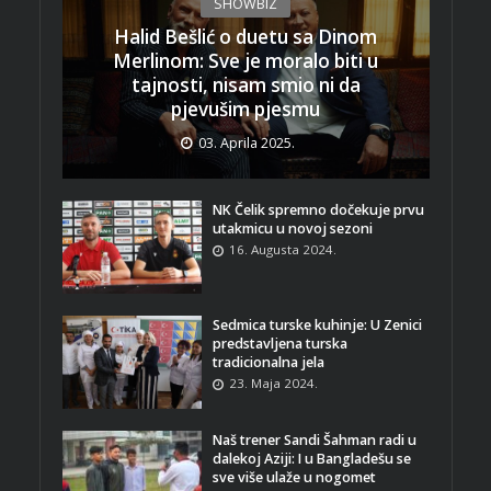
SHOWBIZ
Halid Bešlić o duetu sa Dinom
Merlinom: Sve je moralo biti u
tajnosti, nisam smio ni da
pjevušim pjesmu
03. Aprila 2025.
NK Čelik spremno dočekuje prvu
utakmicu u novoj sezoni
16. Augusta 2024.
Sedmica turske kuhinje: U Zenici
predstavljena turska
tradicionalna jela
23. Maja 2024.
Naš trener Sandi Šahman radi u
dalekoj Aziji: I u Bangladešu se
sve više ulaže u nogomet