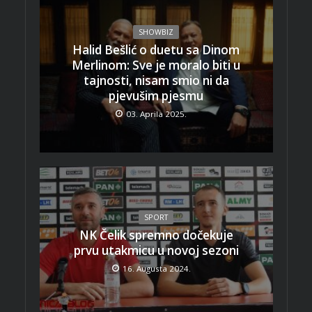
SHOWBIZ
Halid Bešlić o duetu sa Dinom
Merlinom: Sve je moralo biti u
tajnosti, nisam smio ni da
pjevušim pjesmu
03. Aprila 2025.
SPORT
NK Čelik spremno dočekuje
prvu utakmicu u novoj sezoni
16. Augusta 2024.