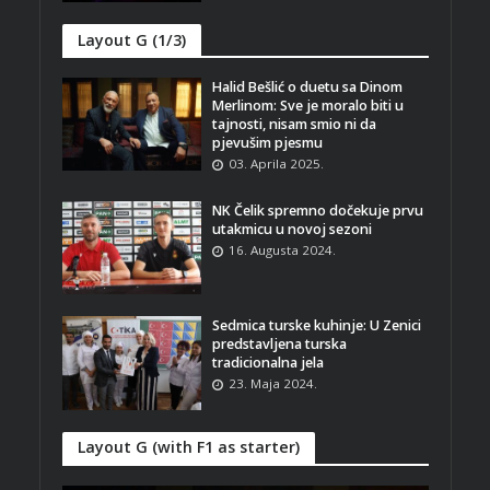
Layout G (1/3)
Halid Bešlić o duetu sa Dinom
Merlinom: Sve je moralo biti u
tajnosti, nisam smio ni da
pjevušim pjesmu
03. Aprila 2025.
NK Čelik spremno dočekuje prvu
utakmicu u novoj sezoni
16. Augusta 2024.
Sedmica turske kuhinje: U Zenici
predstavljena turska
tradicionalna jela
23. Maja 2024.
Layout G (with F1 as starter)