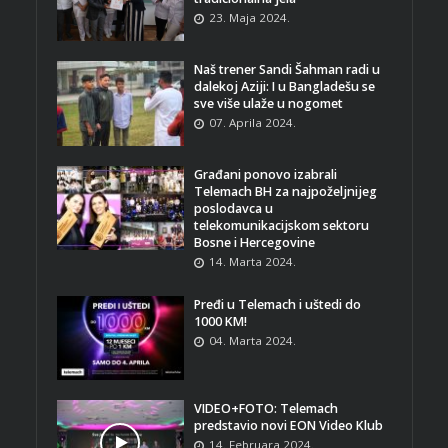
23. Maja 2024.
Naš trener Sandi Šahman radi u
dalekoj Aziji: I u Bangladešu se
sve više ulaže u nogomet
07. Aprila 2024.
Građani ponovo izabrali
Telemach BH za najpoželjnijeg
poslodavca u
telekomunikacijskom sektoru
Bosne i Hercegovine
14. Marta 2024.
Pređi u Telemach i uštedi do
1000 KM!
04. Marta 2024.
VIDEO+FOTO: Telemach
predstavio novi EON Video Klub
14. Februara 2024.