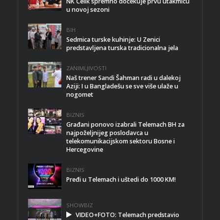
NK Čelik spremno dočekuje prvu utakmicu
u novoj sezoni
BIH
Sedmica turske kuhinje: U Zenici
predstavljena turska tradicionalna jela
ZANIMLJIVOSTI
Naš trener Sandi Šahman radi u dalekoj
Aziji: I u Bangladešu se sve više ulaže u
nogomet
BIZNIS
Građani ponovo izabrali Telemach BH za
najpoželjnijeg poslodavca u
telekomunikacijskom sektoru Bosne i
Hercegovine
BIZNIS
Pređi u Telemach i uštedi do 1000 KM!
SHOWBIZ
VIDEO+FOTO: Telemach predstavio