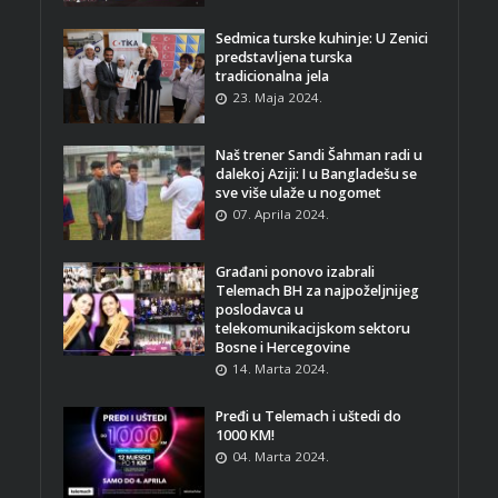
Sedmica turske kuhinje: U Zenici
predstavljena turska
tradicionalna jela
23. Maja 2024.
Naš trener Sandi Šahman radi u
dalekoj Aziji: I u Bangladešu se
sve više ulaže u nogomet
07. Aprila 2024.
Građani ponovo izabrali
Telemach BH za najpoželjnijeg
poslodavca u
telekomunikacijskom sektoru
Bosne i Hercegovine
14. Marta 2024.
Pređi u Telemach i uštedi do
1000 KM!
04. Marta 2024.