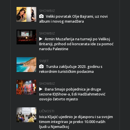
SHOWBIZ
Veliki povratak Olje Bajrami, uz novi
album i novog menadžera
SHOWBIZ
Armin Muzaferija na turneji po Velikoj
Britaniji, prihod od koncerata ide za pomoć
narodu Palestine
SVIJET
Turska zaključuje 2023. godinu s
rekordnim turističkim podacima
SHOWBIZ
Đana Smajo pobjednica je druge
sezone IDJShow-a, Edi Hadžiahmetović
osvojio četvrto mjesto
LIČNOSTI
Ivica Kljajić ujedinio je dijasporu i sa svojim
timom integrirao je preko 10.000 naših
ljudi u Njemačkoj