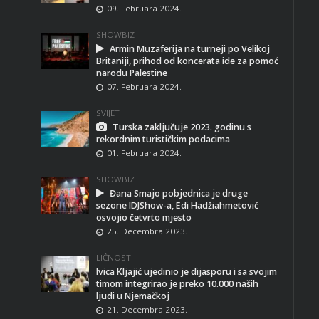
09. Februara 2024.
SHOWBIZ
Armin Muzaferija na turneji po Velikoj
Britaniji, prihod od koncerata ide za pomoć
narodu Palestine
07. Februara 2024.
SVIJET
Turska zaključuje 2023. godinu s
rekordnim turističkim podacima
01. Februara 2024.
SHOWBIZ
Đana Smajo pobjednica je druge
sezone IDJShow-a, Edi Hadžiahmetović
osvojio četvrto mjesto
25. Decembra 2023.
LIČNOSTI
Ivica Kljajić ujedinio je dijasporu i sa svojim
timom integrirao je preko 10.000 naših
ljudi u Njemačkoj
21. Decembra 2023.