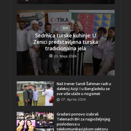
BIH
Sedmica turske kuhinje: U
Zenici predstavljena turska
tradicionalna jela
23. Maja 2024.
Naš trener Sandi Šahman radi u
dalekoj Aziji: I u Bangladešu se
sve više ulaže u nogomet
07. Aprila 2024.
Građani ponovo izabrali
Telemach BH za najpoželjnijeg
poslodavca u
telekomunikacijskom sektoru