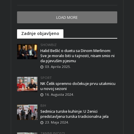
LOAD MORE
Zadnje objavljeno
SHOWBIZ
Halid Bešlić o duetu sa Dinom Merlinom:
Sve je moralo biti u tajnosti, nisam smio ni
da pjevušim pjesmu
03. Aprila 2025.
SPORT
NK Čelik spremno dočekuje prvu utakmicu
u novoj sezoni
16. Augusta 2024.
BIH
Sedmica turske kuhinje: U Zenici
predstavljena turska tradicionalna jela
23. Maja 2024.
ZANIMLJIVOSTI