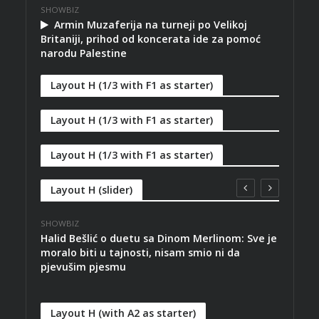
SHOWBIZ
Armin Muzaferija na turneji po Velikoj
Britaniji, prihod od koncerata ide za pomoć
narodu Palestine
Layout H (1/3 with F1 as starter)
Layout H (1/3 with F1 as starter)
Layout H (1/3 with F1 as starter)
Layout H (slider)
SHOWBIZ
SPOR
Halid Bešlić o duetu sa Dinom Merlinom: Sve je
NK Č
moralo biti u tajnosti, nisam smio ni da
novo
pjevušim pjesmu
Layout H (with A2 as starter)