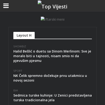
Layout H
SHOWBIZ
Halid Bešlić o duetu sa Dinom Merlinom: Sve je
moralo biti u tajnosti, nisam smio ni da
pjevušim pjesmu
SPORT
NK Čelik spremno dočekuje prvu utakmicu u
novoj sezoni
BIH
Sedmica turske kuhinje: U Zenici predstavljena
turska tradicionalna jela