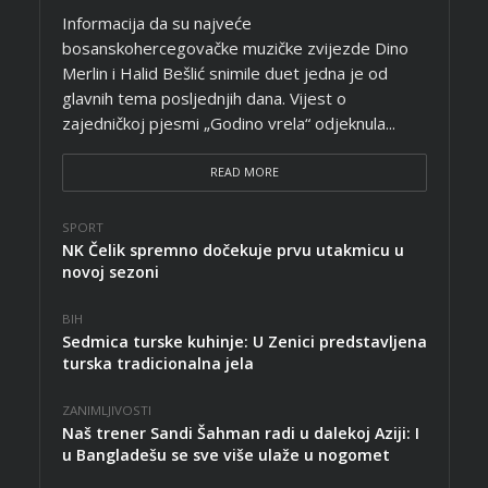
Informacija da su najveće
bosanskohercegovačke muzičke zvijezde Dino
Merlin i Halid Bešlić snimile duet jedna je od
glavnih tema posljednjih dana. Vijest o
zajedničkoj pjesmi „Godino vrela“ odjeknula...
READ MORE
SPORT
NK Čelik spremno dočekuje prvu utakmicu u
novoj sezoni
BIH
Sedmica turske kuhinje: U Zenici predstavljena
turska tradicionalna jela
ZANIMLJIVOSTI
Naš trener Sandi Šahman radi u dalekoj Aziji: I
u Bangladešu se sve više ulaže u nogomet