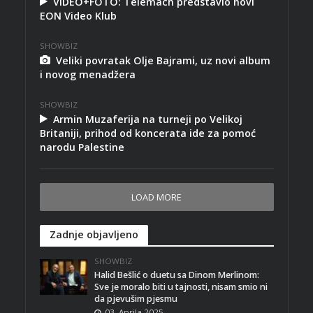
VIDEO+FOTO: Telemach predstavio novi
EON Video Klub
SHOWBIZ
Veliki povratak Olje Bajrami, uz novi album
i novog menadžera
SHOWBIZ
Armin Muzaferija na turneji po Velikoj
Britaniji, prihod od koncerata ide za pomoć
narodu Palestine
LOAD MORE
Zadnje objavljeno
SHOWBIZ
Halid Bešlić o duetu sa Dinom Merlinom:
Sve je moralo biti u tajnosti, nisam smio ni
da pjevušim pjesmu
03. Aprila 2025.