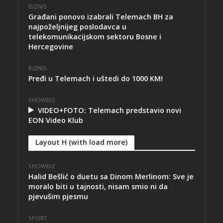
BIZNIS
Građani ponovo izabrali Telemach BH za
najpoželjnijeg poslodavca u
telekomunikacijskom sektoru Bosne i
Hercegovine
BIZNIS
Pređi u Telemach i uštedi do 1000 KM!
SHOWBIZ
VIDEO+FOTO: Telemach predstavio novi
EON Video Klub
Layout H (with load more)
SHOWBIZ
Halid Bešlić o duetu sa Dinom Merlinom: Sve je
moralo biti u tajnosti, nisam smio ni da
pjevušim pjesmu
SPORT