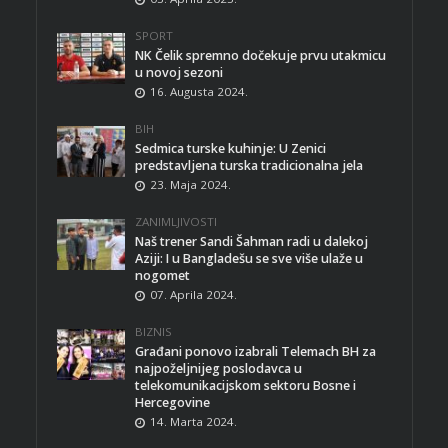
SPORT
NK Čelik spremno dočekuje prvu utakmicu
u novoj sezoni
16. Augusta 2024.
BIH
Sedmica turske kuhinje: U Zenici
predstavljena turska tradicionalna jela
23. Maja 2024.
ZANIMLJIVOSTI
Naš trener Sandi Šahman radi u dalekoj
Aziji: I u Bangladešu se sve više ulaže u
nogomet
07. Aprila 2024.
BIZNIS
Građani ponovo izabrali Telemach BH za
najpoželjnijeg poslodavca u
telekomunikacijskom sektoru Bosne i
Hercegovine
14. Marta 2024.