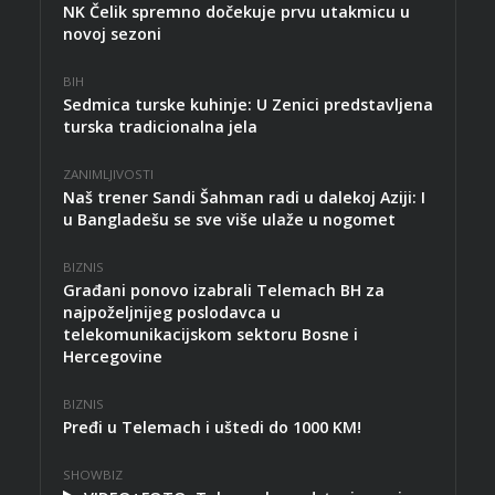
NK Čelik spremno dočekuje prvu utakmicu u
novoj sezoni
BIH
Sedmica turske kuhinje: U Zenici predstavljena
turska tradicionalna jela
ZANIMLJIVOSTI
Naš trener Sandi Šahman radi u dalekoj Aziji: I
u Bangladešu se sve više ulaže u nogomet
BIZNIS
Građani ponovo izabrali Telemach BH za
najpoželjnijeg poslodavca u
telekomunikacijskom sektoru Bosne i
Hercegovine
BIZNIS
Pređi u Telemach i uštedi do 1000 KM!
SHOWBIZ