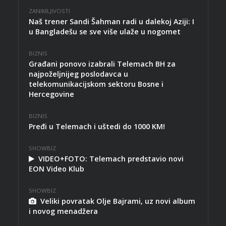
ZANIMLJIVOSTI
Naš trener Sandi Šahman radi u dalekoj Aziji: I
u Bangladešu se sve više ulaže u nogomet
BIZNIS
Građani ponovo izabrali Telemach BH za
najpoželjnijeg poslodavca u
telekomunikacijskom sektoru Bosne i
Hercegovine
BIZNIS
Pređi u Telemach i uštedi do 1000 KM!
SHOWBIZ
VIDEO+FOTO: Telemach predstavio novi
EON Video Klub
SHOWBIZ
Veliki povratak Olje Bajrami, uz novi album
i novog menadžera