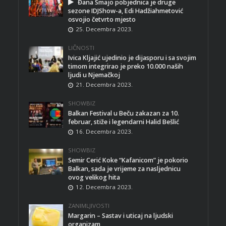
Đana Smajo pobjednica je druge
sezone IDJShow-a, Edi Hadžiahmetović
osvojio četvrto mjesto
25. Decembra 2023.
LIČNOSTI
Ivica Kljajić ujedinio je dijasporu i sa svojim
timom integrirao je preko 10.000 naših
ljudi u Njemačkoj
21. Decembra 2023.
SHOWBIZ
Balkan Festival u Beču zakazan za 10.
februar, stiže i legendarni Halid Bešlić
16. Decembra 2023.
SHOWBIZ
Semir Cerić Koke “Kafanicom” je pokorio
Balkan, sada je vrijeme za nasljednicu
ovog velikog hita
12. Decembra 2023.
ZANIMLJIVOSTI
Margarin – Sastav i uticaj na ljudski
organizam