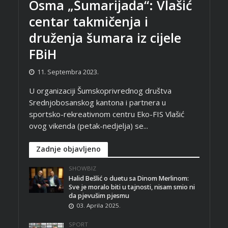
Osma „Šumarijada“: Vlašić
centar takmičenja i
druženja šumara iz cijele
FBiH
11. Septembra 2023.
U organizaciji Šumskoprivrednog društva
Srednjobosanskog kantona i partnera u
sportsko-rekreativnom centru Eko-FIS Vlašić
ovog vikenda (petak-nedjelja) se...
Zadnje objavljeno
SHOWBIZ
Halid Bešlić o duetu sa Dinom Merlinom:
Sve je moralo biti u tajnosti, nisam smio ni
da pjevušim pjesmu
03. Aprila 2025.
SPORT