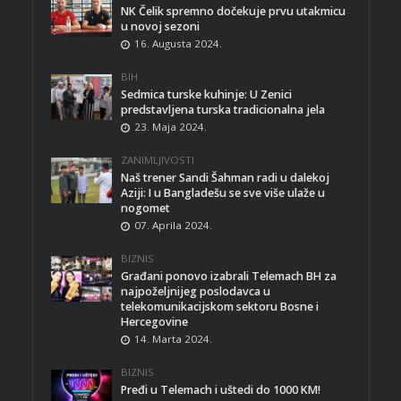
NK Čelik spremno dočekuje prvu utakmicu
u novoj sezoni
16. Augusta 2024.
BIH
Sedmica turske kuhinje: U Zenici
predstavljena turska tradicionalna jela
23. Maja 2024.
ZANIMLJIVOSTI
Naš trener Sandi Šahman radi u dalekoj
Aziji: I u Bangladešu se sve više ulaže u
nogomet
07. Aprila 2024.
BIZNIS
Građani ponovo izabrali Telemach BH za
najpoželjnijeg poslodavca u
telekomunikacijskom sektoru Bosne i
Hercegovine
14. Marta 2024.
BIZNIS
Pređi u Telemach i uštedi do 1000 KM!