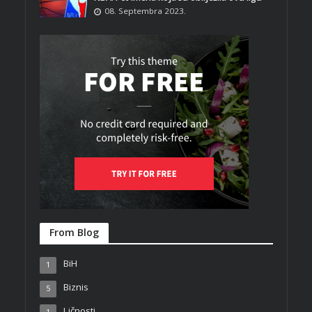
08. Septembra 2023.
From Blog
BiH
1
Biznis
5
Ličnosti
1