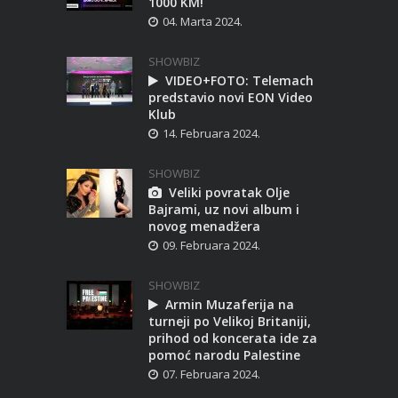
1000 KM!
04. Marta 2024.
SHOWBIZ
VIDEO+FOTO: Telemach
predstavio novi EON Video
Klub
14. Februara 2024.
SHOWBIZ
Veliki povratak Olje
Bajrami, uz novi album i
novog menadžera
09. Februara 2024.
SHOWBIZ
Armin Muzaferija na
turneji po Velikoj Britaniji,
prihod od koncerata ide za
pomoć narodu Palestine
07. Februara 2024.