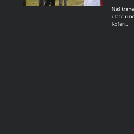
Naš trener
ulaže u n
Koferi...