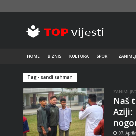
HOME
BIZNIS
KULTURA
SPORT
ZANIMLJ
Tag - sandi sahman
ZANIMLJIV
Naš t
Aziji
nogo
07. April