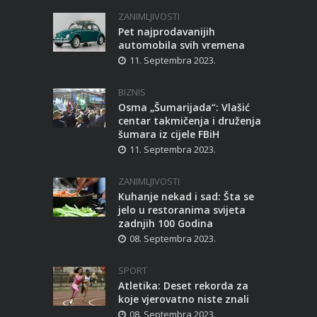
ZANIMLJIVOSTI
Pet najprodavanijih
automobila svih vremena
11. Septembra 2023.
BIZNIS
Osma „Šumarijada“: Vlašić
centar takmičenja i druženja
šumara iz cijele FBiH
11. Septembra 2023.
ZANIMLJIVOSTI
Kuhanje nekad i sad: Šta se
jelo u restoranima svijeta
zadnjih 100 Godina
08. Septembra 2023.
SPORT
Atletika: Deset rekorda za
koje vjerovatno niste znali
08. Septembra 2023.