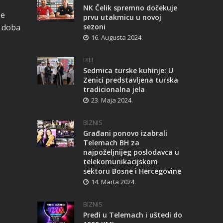
NK Čelik spremno dočekuje
še
prvu utakmicu u novoj
h doba
sezoni
16. Augusta 2024.
BIH
Sedmica turske kuhinje: U
Zenici predstavljena turska
tradicionalna jela
23. Maja 2024.
BIZNIS
Građani ponovo izabrali
Telemach BH za
najpoželjnijeg poslodavca u
telekomunikacijskom
sektoru Bosne i Hercegovine
14. Marta 2024.
BIZNIS
Pređi u Telemach i uštedi do