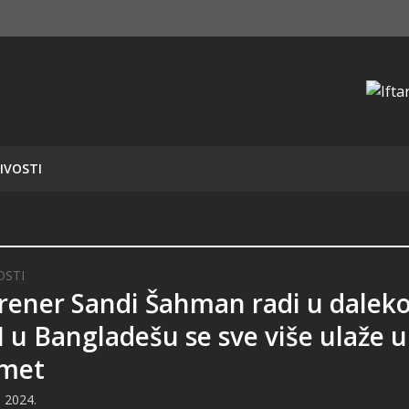
IVOSTI
OSTI
rener Sandi Šahman radi u daleko
: I u Bangladešu se sve više ulaže u
met
a 2024.