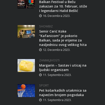
Balkan Festival u Beču
zakazan za 10. februar, stiže
i legendarni Halid Bešlić
16. Decembra 2023.
SHOWBIZ
Semir Cerić Koke
“Kafanicom” je pokorio
Balkan, sada je vrijeme za
nasljednicu ovog velikog hita
12. Decembra 2023.
ZANIMLJIVOSTI
Margarin – Sastav i uticaj na
ljudski organizam
11. Septembra 2023.
SPORT
Pet košarkaških utakmica sa
najvećim brojem pogodaka
11. Septembra 2023.