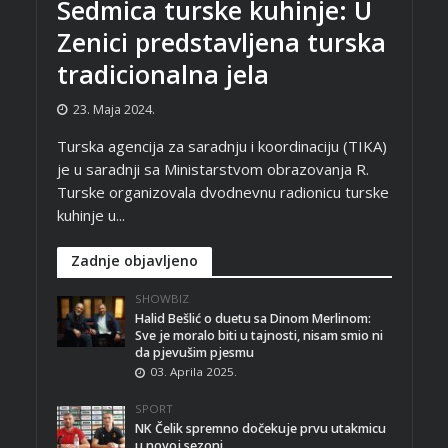
Sedmica turske kuhinje: U
Zenici predstavljena turska
tradicionalna jela
23. Maja 2024.
Turska agencija za saradnju i koordinaciju (TIKA)
je u saradnji sa Ministarstvom obrazovanja R.
Turske organizovala dvodnevnu radionicu turske
kuhinje u...
Zadnje objavljeno
SHOWBIZ
Halid Bešlić o duetu sa Dinom Merlinom:
Sve je moralo biti u tajnosti, nisam smio ni
da pjevušim pjesmu
03. Aprila 2025.
SPORT
NK Čelik spremno dočekuje prvu utakmicu
u novoj sezoni