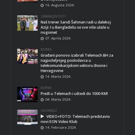
16. Augusta 2024.
ZANIMLJIVOSTI
Naš trener Sandi Šahman radi u dalekoj
Aziji: I u Bangladešu se sve više ulaže u
nogomet
07. Aprila 2024.
BIZNIS
Građani ponovo izabrali Telemach BH za
najpoželjnijeg poslodavca u
telekomunikacijskom sektoru Bosne i
Hercegovine
14. Marta 2024.
BIZNIS
Pređi u Telemach i uštedi do 1000 KM!
04. Marta 2024.
SHOWBIZ
VIDEO+FOTO: Telemach predstavio
novi EON Video Klub
14. Februara 2024.