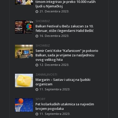
timom integrirao je preko 10.000 naših
ljudi u Njemačkoj
21. Decembra 2023.
SHOWBIZ
Balkan Festival u Beču zakazan za 10.
februar, stiže i legendarni Halid Bešlić
16. Decembra 2023.
SHOWBIZ
Semir Cerić Koke “Kafanicom” je pokorio
Balkan, sada je vrijeme za nasljednicu
ovog velikog hita
12. Decembra 2023.
ZANIMLJIVOSTI
Margarin – Sastav i uticaj na ljudski
organizam
11. Septembra 2023.
SPORT
Pet košarkaških utakmica sa najvećim
brojem pogodaka
11. Septembra 2023.