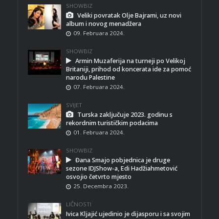
SHOWBIZ
Veliki povratak Olje Bajrami, uz novi
album i novog menadžera
09. Februara 2024.
SHOWBIZ
Armin Muzaferija na turneji po Velikoj
Britaniji, prihod od koncerata ide za pomoć
narodu Palestine
07. Februara 2024.
SVIJET
Turska zaključuje 2023. godinu s
rekordnim turističkim podacima
01. Februara 2024.
SHOWBIZ
Đana Smajo pobjednica je druge
sezone IDJShow-a, Edi Hadžiahmetović
osvojio četvrto mjesto
25. Decembra 2023.
LIČNOSTI
Ivica Kljajić ujedinio je dijasporu i sa svojim