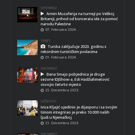
SHOWBIZ
Armin Muzaferija na turneji po Velikoj
Britaniji, prihod od koncerata ide za pomoć
narodu Palestine
07. Februara 2024.
SVIJET
Turska zaključuje 2023. godinu s
rekordnim turističkim podacima
01. Februara 2024.
SHOWBIZ
Đana Smajo pobjednica je druge
sezone IDJShow-a, Edi Hadžiahmetović
osvojio četvrto mjesto
25. Decembra 2023.
LIČNOSTI
Ivica Kljajić ujedinio je dijasporu i sa svojim
timom integrirao je preko 10.000 naših
ljudi u Njemačkoj
21. Decembra 2023.
SHOWBIZ