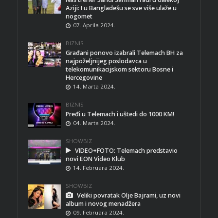
Aziji: I u Bangladešu se sve više ulaže u
nogomet
07. Aprila 2024.
BIZNIS
Građani ponovo izabrali Telemach BH za
najpoželjnijeg poslodavca u
telekomunikacijskom sektoru Bosne i
Hercegovine
14. Marta 2024.
BIZNIS
Pređi u Telemach i uštedi do 1000 KM!
04. Marta 2024.
SHOWBIZ
VIDEO+FOTO: Telemach predstavio
novi EON Video Klub
14. Februara 2024.
SHOWBIZ
Veliki povratak Olje Bajrami, uz novi
album i novog menadžera
09. Februara 2024.