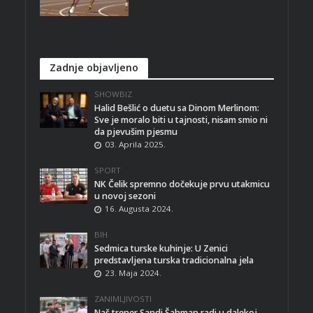
Zadnje objavljeno
SHOWBIZ
Halid Bešlić o duetu sa Dinom Merlinom:
Sve je moralo biti u tajnosti, nisam smio ni
da pjevušim pjesmu
03. Aprila 2025.
SPORT
NK Čelik spremno dočekuje prvu utakmicu
u novoj sezoni
16. Augusta 2024.
BIH
Sedmica turske kuhinje: U Zenici
predstavljena turska tradicionalna jela
23. Maja 2024.
ZANIMLJIVOSTI
Naš trener Sandi Šahman radi u dalekoj