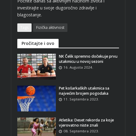
Počnite danas sa aktivnijim načinom života i
investirajte u svoje dugoročno zdravlje i
blagostanje.
Tags
Fizička aktivnost
Pročitajte i ovo
NK Čelik spremno dočekuje prvu
utakmicu u novoj sezoni
16. Augusta 2024.
Pet košarkaških utakmica sa
najvećim brojem pogodaka
11. Septembra 2023.
Atletika: Deset rekorda za koje
vjerovatno niste znali
08. Septembra 2023.