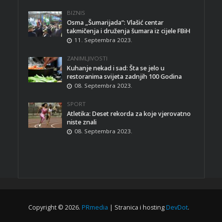
BIZNIS
Osma „Šumarijada“: Vlašić centar
takmičenja i druženja šumara iz cijele FBiH
11. Septembra 2023.
ZANIMLJIVOSTI
Kuhanje nekad i sad: Šta se jelo u
restoranima svijeta zadnjih 100 Godina
08. Septembra 2023.
SPORT
Atletika: Deset rekorda za koje vjerovatno
niste znali
08. Septembra 2023.
Copyright © 2026.
PRmedia
| Stranica i hosting
DevDot
.