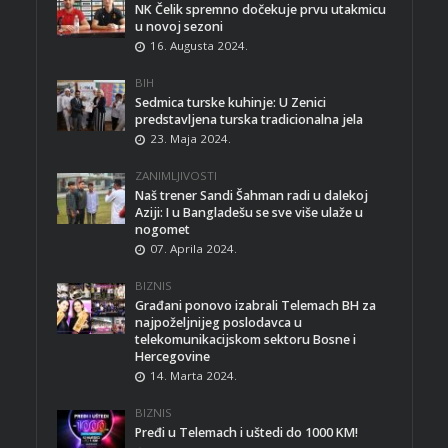
NK Čelik spremno dočekuje prvu utakmicu
u novoj sezoni
16. Augusta 2024.
BIH
Sedmica turske kuhinje: U Zenici
predstavljena turska tradicionalna jela
23. Maja 2024.
ZANIMLJIVOSTI
Naš trener Sandi Šahman radi u dalekoj
Aziji: I u Bangladešu se sve više ulaže u
nogomet
07. Aprila 2024.
BIZNIS
Građani ponovo izabrali Telemach BH za
najpoželjnijeg poslodavca u
telekomunikacijskom sektoru Bosne i
Hercegovine
14. Marta 2024.
BIZNIS
Pređi u Telemach i uštedi do 1000 KM!