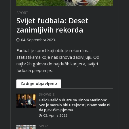
SPORT
Svijet fudbala: Deset
zanimljivih rekorda
04. Septembra 2023.
Fudbal je sport koji obiluje rekordima i
statistikama koje nas iznova zadivljuju. Od
najbržih golova do najdužih karijera, svijet
fudbala prepun je...
Zadnje objavljeno
SHOWBIZ
Halid Bešlić o duetu sa Dinom Merlinom:
Sve je moralo biti u tajnosti, nisam smio ni
da pjevušim pjesmu
03. Aprila 2025.
SPORT