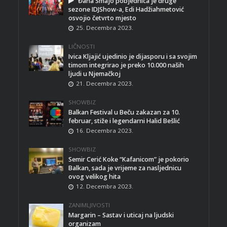
Đana Smajo pobjednica je druge
sezone IDJShow-a, Edi Hadžiahmetović
osvojio četvrto mjesto
25. Decembra 2023.
LIČNOSTI
Ivica Kljajić ujedinio je dijasporu i sa svojim
timom integrirao je preko 10.000 naših
ljudi u Njemačkoj
21. Decembra 2023.
SHOWBIZ
Balkan Festival u Beču zakazan za 10.
februar, stiže i legendarni Halid Bešlić
16. Decembra 2023.
SHOWBIZ
Semir Cerić Koke “Kafanicom” je pokorio
Balkan, sada je vrijeme za nasljednicu
ovog velikog hita
12. Decembra 2023.
ZANIMLJIVOSTI
Margarin – Sastav i uticaj na ljudski
organizam